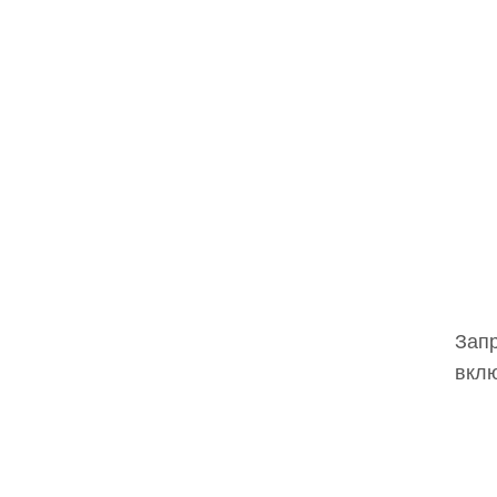
Запр
вклю