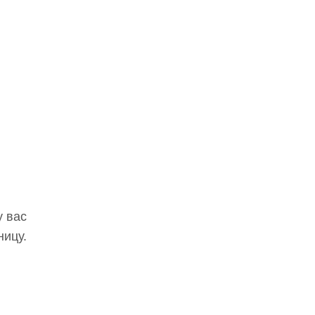
у вас
ницу.