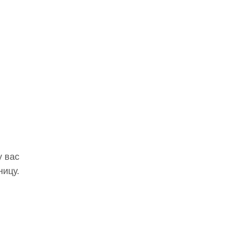
у вас
ницу.