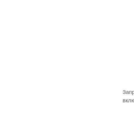
Запр
вклю