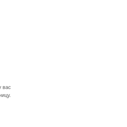
у вас
ницу.