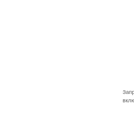
Запр
вклю