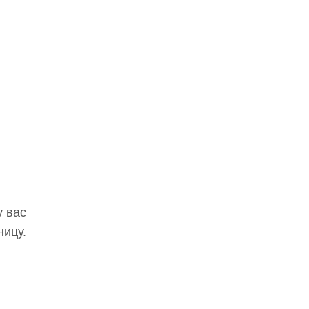
у вас
ницу.