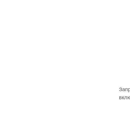
Запр
вклю