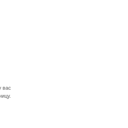
у вас
ницу.