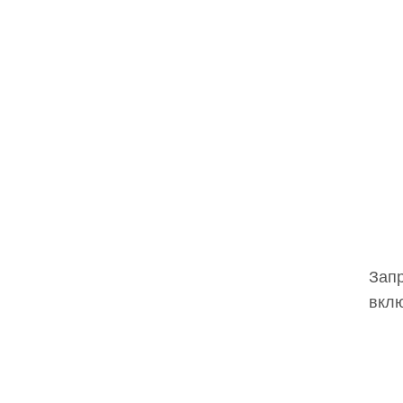
Запр
вклю